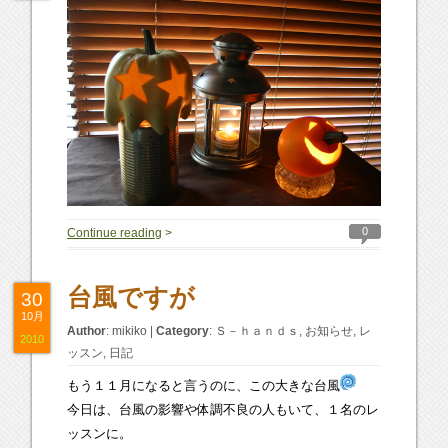
0
Continue reading
>
台風ですが
30
10月
Author
:
mikiko
|
Category
:
Ｓ－ｈａｎｄｓ
,
お知らせ
,
レ
2010
ッスン
,
日記
もう１１月になると言うのに、この大きな台風
今日は、台風の影響や体調不良の人もいて、１名のレ
ッスンに。