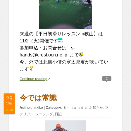
来週の【平日初滑りレッスンin狭山】は
11/2（火)開催です
参加申込・お問合せは s-
hands@crest.ocn.ne.jp まで
今、外では北風小僧の寒太郎君が吹いてい
ます
2
Continue reading
>
今では常識
25
10月
Author
:
mikiko
|
Category
:
Ｓ－ｈａｎｄｓ
,
お知らせ
,
マ
2010
テリアル
,
レーシング
,
日記