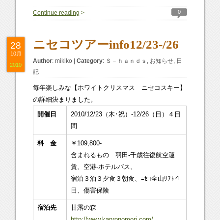
0
Continue reading
>
ニセコツアーinfo12/23-/26
28
10月
Author
:
mikiko
|
Category
:
Ｓ－ｈａｎｄｓ
,
お知らせ
,
日
2010
記
毎年楽しみな【ホワイトクリスマス ニセコスキー】
の詳細決まりました。
開催日
2010/12/23（木･祝）-12/26（日）４日
間
料 金
￥109,800-
含まれるもの 羽田-千歳往復航空運
賃、空港-ホテルバス、
宿泊３泊３夕食３朝食、ﾆｾｺ全山ﾘﾌﾄ４
日、傷害保険
宿泊先
甘露の森
http://www.kanronomori.com/