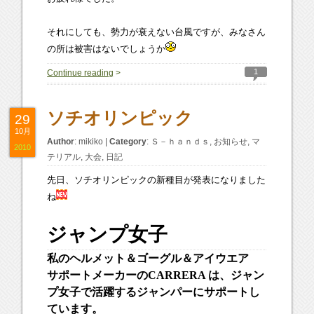
それにしても、勢力が衰えない台風ですが、みなさん
の所は被害はないでしょうか
1
Continue reading
>
ソチオリンピック
29
10月
Author
:
mikiko
|
Category
:
Ｓ－ｈａｎｄｓ
,
お知らせ
,
マ
2010
テリアル
,
大会
,
日記
先日、ソチオリンピックの新種目が発表になりました
ね
ジャンプ女子
私のヘルメット＆ゴーグル＆アイウエア
サポートメーカーのCARRERA は、ジャン
プ女子で活躍するジャンパーにサポートし
ています。