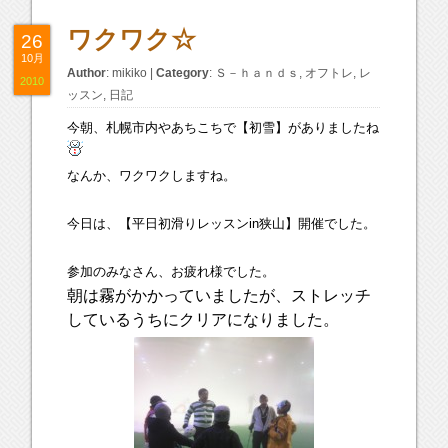
ワクワク☆
26
10月
Author
:
mikiko
|
Category
:
Ｓ－ｈａｎｄｓ
,
オフトレ
,
レ
2010
ッスン
,
日記
今朝、札幌市内やあちこちで【初雪】がありましたね
なんか、ワクワクしますね。
今日は、【平日初滑りレッスンin狭山】開催でした。
参加のみなさん、お疲れ様でした。
朝は霧がかかっていましたが、ストレッチ
しているうちにクリアになりました。