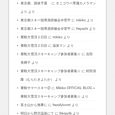
東京都、国体予選
に
オニコウベ専属カメラマン
より
より
東京都スキー指導員研修会＠菅平
に
mikiko
より
東京都スキー指導員研修会＠菅平
に
Hayashi
より
乗鞍大雪渓２日目
に
mikiko
より
乗鞍大雪渓２日目
に
温泉マン
より
乗鞍大雪渓スキーキャンプ参加者募集☆
に
吉田
美輝子
より
乗鞍大雪渓スキーキャンプ参加者募集☆
に
村田清
隆（むらたきよたか）
より
乗鞍サマースキー②
に
Mikiko OFFICIAL BLOG »
乗鞍大雪渓スキーキャンプ参加者募集☆
より
富士山から無事に
に
fwuofylvvmt
より
明日から野沢温泉にて
に
lhkrpyilb
より