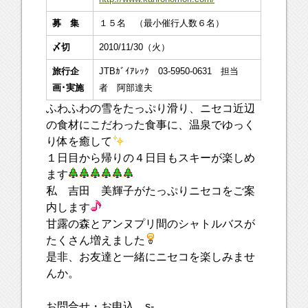
募 集
１５名 （最小催行人数６名）
〆切
2010/11/30（火）
旅行企
JTBｶﾞｲｱﾚｯｸ 03-5950-0631 担当
画･実施
者 阿部達夫
ふわふわの雪をたっぷり滑り、ニセコ近辺
の食材にこだわった食事に、温泉でゆっく
り体を癒して
１日目から帰りの４日目もスキーが楽しめ
ます
私 吉田 美輝子がたっぷりニセコをご案
内します
甘露の森とアンヌプリ間のシャトルバスが
たくさん増えました
是非、お友達と一緒にニセコを楽しみませ
んか。
お問合せ・お申込 s-