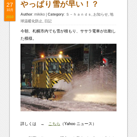
やっぱり雪が早い！？
27
10月
Author
:
mikiko
|
Category
:
Ｓ－ｈａｎｄｓ
,
お知らせ
,
地
2010
球温暖化防止
,
日記
今朝、札幌市内でも雪が積もり、ササラ電車が出動し
た模様。
詳しくは →
こちら
（Yahoo ニュース）