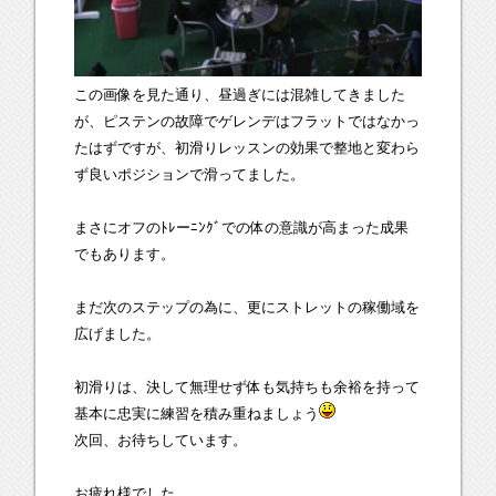
この画像を見た通り、昼過ぎには混雑してきました
が、ピステンの故障でゲレンデはフラットではなかっ
たはずですが、初滑りレッスンの効果で整地と変わら
ず良いポジションで滑ってました。
まさにオフのﾄﾚーﾆﾝｸﾞでの体の意識が高まった成果
でもあります。
まだ次のステップの為に、更にストレットの稼働域を
広げました。
初滑りは、決して無理せず体も気持ちも余裕を持って
基本に忠実に練習を積み重ねましょう
次回、お待ちしています。
お疲れ様でした。